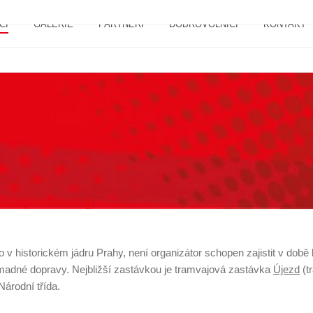
CI
GALERIE
PARTNEŘI
DOBROVOLNÍCI
KONTAKT
 historickém jádru Prahy, není organizátor schopen zajistit v době 
adné dopravy. Nejbližší zastávkou je tramvajová zastávka
Újezd
(t
Národní třída.