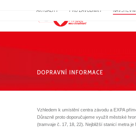
AKTUALITY
PRO ZÁVODNÍKY
NÁVŠTĚVNÍ
DOPRAVNÍ INFORMACE
Vzhledem k umístění centra závodu a EXPA přímo v
Důrazně proto doporučujeme využít městské hrom
(tramvaje č. 17, 18, 22). Nejbližší stanicí metra je 