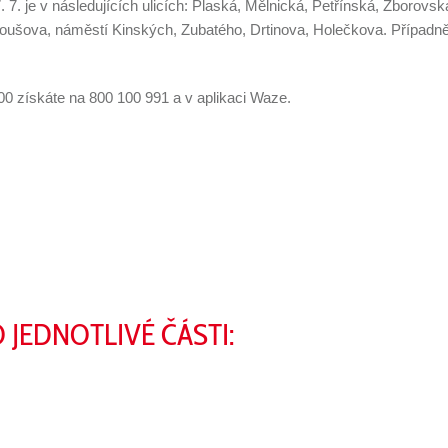
7. je v následujících ulicích: Plaská, Mělnická, Petřínská, Zborovs
toušova, náměstí Kinských, Zubatého, Drtinova, Holečkova. Přípa
0 získáte na 800 100 991 a v aplikaci Waze.
JEDNOTLIVÉ ČÁSTI: