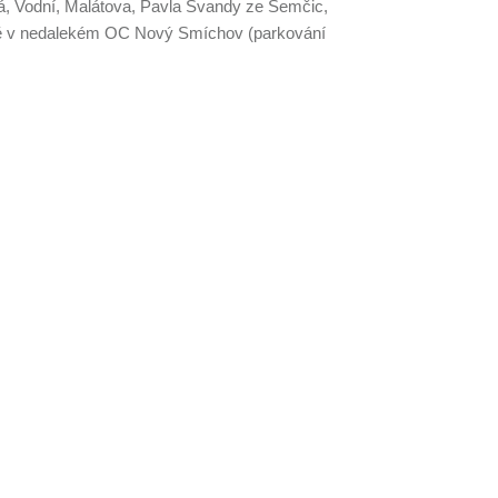
ká, Vodní, Malátova, Pavla Švandy ze Semčic,
dně v nedalekém OC Nový Smíchov (parkování