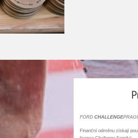
P
FORD
CHALLENGE
PRAG
Finanční odměnu získají pouz
licence Challenge Family).