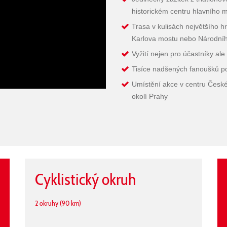
historickém centru hlavního 
Trasa v kulisách největšího 
Karlova mostu nebo Národníh
Vyžití nejen pro účastníky ale
Tisíce nadšených fanoušků po
Umístění akce v centru České
okolí Prahy
Cyklistický okruh
2 okruhy (90 km)