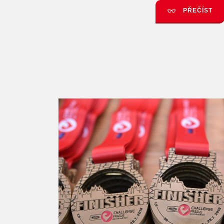
PŘEČÍST