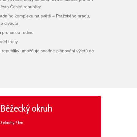
města České republiky
hradního komplexu na světě – Pražského hradu,
o divadla
 i pro celou rodinu
dél trasy
 republiky umožňuje snadné plánování výletů do
Běžecký okruh
3 okruhy 7 km