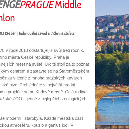
ENGE
PRAGUE
Middle
hlon
1,1 KM běh | Individuální závod a tříčlenná štafeta
UE
v roce 2019 odstartuje již svůj třetí ročník.
ního města České republiky. Praha je
ějších měst na světě. Určitě stojí za to poznat
orickým centrem a zastavte se na Staroměstském
odpočinku v jedné z mnoha pražských kaváren
ské pivo. Prohlédněte si největší hradní
d a projděte se po Karlově mostě. Celá rodina
ražské ZOO – jedné z nejlepších zoologických
 Je moderní i starobylá. Každá městská část
ickou atmosféru, kouzlo a genius loci. V