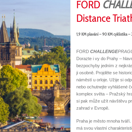
FORD
CHALL
Distance Triat
1,9 KM plavání – 90 KM cyklistika – 2
FORD
CHALLENGE
PRAG
Dorazte i vy do Prahy – hlav
bezpochyby jedním z nejkrásn
ji osobně. Projděte se hist
náměstí u orloje. Užije si 
nebo ochutnejte vyhlášené če
komplex světa – Pražský hra
si pak může užít návštěvu p
zahrad v Evropě.
Praha je město mnoha tváří.
má svou vlastní charakterist