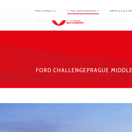
AKTUALITY
PRO ZÁVODNÍKY
NÁVŠTĚVNÍ
FORD CHALLENGEPRAGUE MIDDL