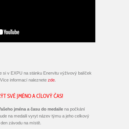
te si v EXPU na stánku Enervitu výživový balíček
Více informací naleznete
zde
.
ÝT SVÉ JMÉNO A CÍLOVÝ ČAS!
Vašeho jména a času do medaile
na počkání
 bude na medaili vyryt název týmu a jeho celkový
v den závodu na místě.