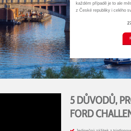
každém případě je to ale mě
z České republiky i celého s
2
5 DŮVODŮ, PR
FORD CHALLE
Jedinečný zážitek z triatlon