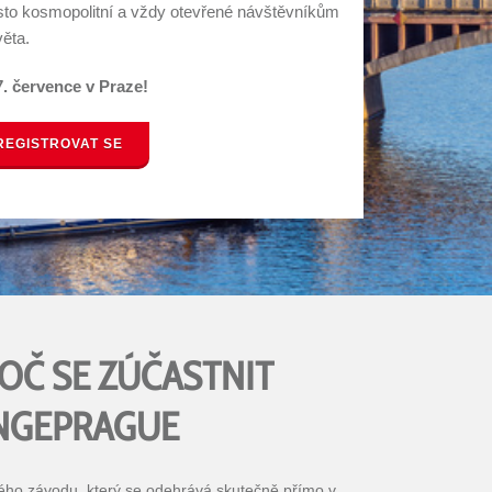
sto kosmopolitní a vždy otevřené návštěvníkům
věta.
7. července v Praze!
REGISTROVAT SE
OČ SE ZÚČASTNIT
NGEPRAGUE
ového závodu, který se odehrává skutečně přímo v