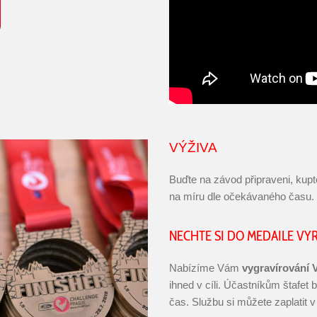
VÝŽIVA
Buďte na závod připraveni, kup
na míru dle očekávaného času. 
NECHTE SI DO MEDAILE VYR
Nabízíme Vám
vygravírování 
ihned v cíli. Účastníkům štafet
čas. Službu si můžete zaplatit 