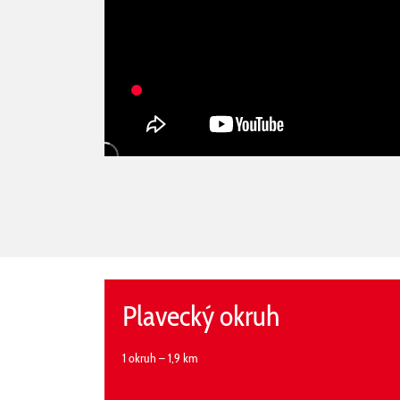
Plavecký okruh
1 okruh – 1,9 km