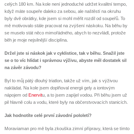
celých 180 km. Na kole není jednoduché udržet kvalitní tempo,
když máte soupeře daleko za sebou, ale naštěstí na okruhu
byly dvě obrátky, kde jsem si mohl měřit rozdíl od soupeřů. To
mě motivovalo stále pracovat na zvýšení náskoku. Na běhu by
se muselo stát něco mimořádného, abych to nezvládl, protože
běh je moje nejsilnější disciplína.
Držel jste si náskok jak v cyklistice, tak v běhu. Snažil jste
se o to víc hlídat i správnou výživu, abyste měl dostatek sil
na závěr závodu?
Byl to můj pátý dlouhý triatlon, takže už vím, jak s výživou
nakládat. Na kole jsem doplňoval energii gely a iontovým
nápojem od
Enervit
u, a to jsem zapíjel vodou. Při běhu jsem už
pil hlavně colu a vodu, které byly na občerstvovacích stanicích.
Jak hodnotíte celé první závodní pololetí?
Moraviaman pro mě byla zkouška zimní přípravy, která se tímto