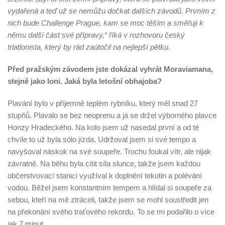
vydařená a teď už se nemůžu dočkat dalších závodů. Prvním z
nich bude Challenge Prague, kam se moc těším a směřuji k
němu další část své přípravy,“ říká v rozhovoru český
triatlonista, který by rád zaútočil na nejlepší pětku.
Před pražským závodem jste dokázal vyhrát Moraviamana,
stejně jako loni. Jaká byla letošní obhajoba?
Plavání bylo v příjemně teplém rybníku, který měl snad 27
stupňů. Plavalo se bez neoprenu a já se držel výborného plavce
Honzy Hradeckého. Na kolo jsem už nasedal první a od té
chvíle to už byla sólo jízda. Udržoval jsem si své tempo a
navyšoval náskok na své soupeře. Trochu foukal vítr, ale nijak
závratně. Na běhu byla cítit síla slunce, takže jsem každou
občerstvovací stanici využíval k doplnění tekutin a polévání
vodou. Běžel jsem konstantním tempem a hlídal si soupeře za
sebou, kteří na mě ztráceli, takže jsem se mohl soustředit jen
na překonání svého traťového rekordu. To se mi podařilo o více
jak 7 minut.