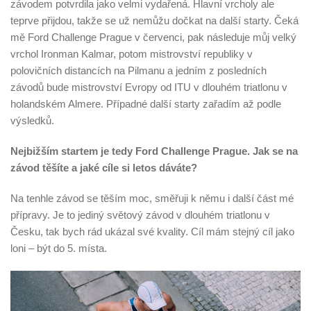
závodem potvrdila jako velmi vydařená. Hlavní vrcholy ale
teprve přijdou, takže se už nemůžu dočkat na další starty. Čeká
mě Ford Challenge Prague v červenci, pak následuje můj velký
vrchol Ironman Kalmar, potom mistrovství republiky v
polovičních distancích na Pilmanu a jedním z posledních
závodů bude mistrovství Evropy od ITU v dlouhém triatlonu v
holandském Almere. Případné další starty zařadím až podle
výsledků.
Nejbižším startem je tedy Ford Challenge Prague. Jak se na
závod těšíte a jaké cíle si letos dáváte?
Na tenhle závod se těším moc, směřuji k němu i další část mé
přípravy. Je to jediný světový závod v dlouhém triatlonu v
Česku, tak bych rád ukázal své kvality. Cíl mám stejný cíl jako
loni – být do 5. místa.