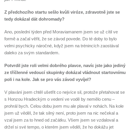
Z předchozího startu sešlo kvůli viróze, zdravotně jste se
tedy dokázal dát dohromady?
Ano, poslední týden před Moraviamanem jsem se už cítil ve
formě a začal věřit, že se závod povede. Do té doby to bylo
velmi psychicky náročné, když jsem na trénincích zaostával
daleko za svým standardem.
Potvrdil jste roli velmi dobrého plavce, navíc jste jako jediný
ze tříčlenné vedoucí skupinky dokázal vládnout startovnímu
poli i na kole. Jak se pro vás závod vyvíjel?
V plavání jsem chtěl ušetřit co nejvíce sil, protože přetahovat se
s Honzou Hradeckým o vedení ve vodě by nemělo cenu –
prohrál bych. Celou dobu jsem mu ale plaval v nohách. Na kole
jsem už věděl, že tak silný není, proto jsem na nic nečekal a
vzal jsem za to hned od začátku. Všem jsem se vzdaloval a
držel si své tempo, o kterém jsem věděl, že ho dokážu jet