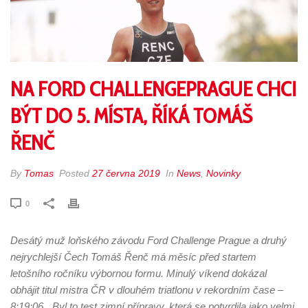
NA FORD CHALLENGEPRAGUE CHCI
BÝT DO 5. MÍSTA, ŘÍKÁ TOMÁŠ
ŘENČ
By
Tomas
Posted
27 června 2019
In
News
,
Novinky
0
Desátý muž loňského závodu Ford Challenge Prague a druhý
nejrychlejší Čech Tomáš Řenč má měsíc před startem
letošního ročníku výbornou formu. Minulý víkend dokázal
obhájit titul mistra ČR v dlouhém triatlonu v rekordním čase –
8:19:06. „Byl to test zimní přípravy, která se potvrdila jako velmi